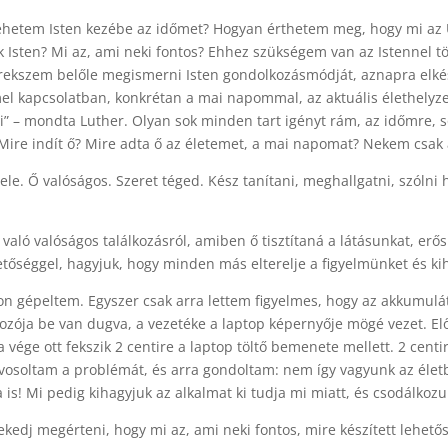
hetem Isten kezébe az időmet? Hogyan érthetem meg, hogy mi az Úr
Isten? Mi az, ami neki fontos? Ehhez szükségem van az Istennel t
örekszem belőle megismerni Isten gondolkozásmódját, aznapra elkész
mmel kapcsolatban, konkrétan a mai napommal, az aktuális élethel
 – mondta Luther. Olyan sok minden tart igényt rám, az időmre, sokf
 Mire indít ő? Mire adta ő az életemet, a mai napomat? Nekem csak
 vele. Ő valóságos. Szeret téged. Kész tanítani, meghallgatni, szóln
ló valóságos találkozásról, amiben ő tisztítaná a látásunkat, erősí
tőséggel, hagyjuk, hogy minden más elterelje a figyelmünket és ki
on gépeltem. Egyszer csak arra lettem figyelmes, hogy az akkumul
akozója be van dugva, a vezetéke a laptop képernyője mögé vezet. E
a vége ott fekszik 2 centire a laptop töltő bemenete mellett. 2 cent
vosoltam a problémát, és arra gondoltam: nem így vagyunk az életbe
a is! Mi pedig kihagyjuk az alkalmat ki tudja mi miatt, és csodálko
örekedj megérteni, hogy mi az, ami neki fontos, mire készített lehet