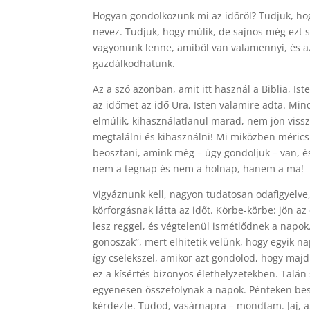
Hogyan gondolkozunk mi az időről? Tudjuk, hogy
nevez. Tudjuk, hogy múlik, de sajnos még ezt 
vagyonunk lenne, amiből van valamennyi, és az
gazdálkodhatunk.
Az a szó azonban, amit itt használ a Biblia, Ist
az időmet az idő Ura, Isten valamire adta. Min
elmúlik, kihasználatlanul marad, nem jön vissza.
megtalálni és kihasználni! Mi miközben mérics
beosztani, amink még – úgy gondoljuk – van, és
nem a tegnap és nem a holnap, hanem a ma!
Vigyáznunk kell, nagyon tudatosan odafigyelve
körforgásnak látta az időt. Körbe-körbe: jön az
lesz reggel, és végtelenül ismétlődnek a napok
gonoszak”, mert elhitetik velünk, hogy egyik n
így cselekszel, amikor azt gondolod, hogy maj
ez a kísértés bizonyos élethelyzetekben. Talán
egyenesen összefolynak a napok. Pénteken besz
kérdezte. Tudod, vasárnapra – mondtam. Jaj, az