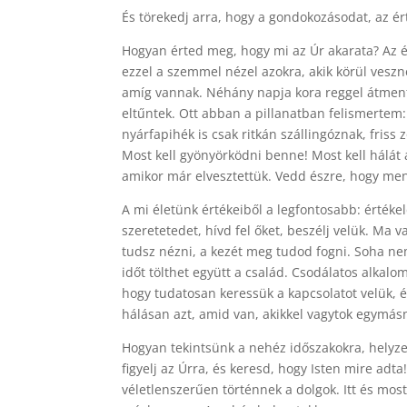
És törekedj arra, hogy a gondokozásodat, az é
Hogyan érted meg, hogy mi az Úr akarata? Az él
ezzel a szemmel nézel azokra, akik körül veszn
amíg vannak. Néhány napja kora reggel átmente
eltűntek. Ott abban a pillanatban felismertem
nyárfapihék is csak ritkán szállingóznak, friss 
Most kell gyönyörködni benne! Most kell hálát a
amikor már elvesztettük. Vedd észre, hogy menny
A mi életünk értékeiből a legfontosabb: értékel
szeretetedet, hívd fel őket, beszélj velük. Ma
tudsz nézni, a kezét meg tudod fogni. Soha ne
időt tölthet együtt a család. Csodálatos alkalo
hogy tudatosan keressük a kapcsolatot velük, é
hálásan azt, amid van, akikkel vagytok egymásn
Hogyan tekintsünk a nehéz időszakokra, helyze
figyelj az Úrra, és keresd, hogy Isten mire adt
véletlenszerűen történnek a dolgok. Itt és mos