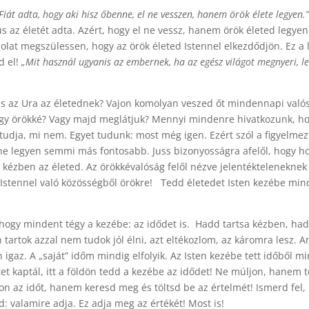
 Fiát adta, hogy aki hisz őbenne, el ne vesszen, hanem örök élete legyen.”
s az életét adta. Azért, hogy el ne vessz, hanem örök életed legyen:
csolat megszülessen, hogy az örök életed Istennel elkezdődjön. Ez
d el!
„Mit használ ugyanis az embernek, ha az egész világot megnyeri, le
zus az Ura az életednek? Vajon komolyan veszed őt mindennapi való
 vagy örökké? Vagy majd meglátjuk? Mennyi mindenre hivatkozunk, h
tudja, mi nem. Egyet tudunk: most még igen. Ezért szól a figyelme
, ne legyen semmi más fontosabb. Juss bizonyosságra afelől, hogy h
 kézben az életed. Az örökkévalóság felől nézve jelentékteleneknek
 Istennel való közösségből örökre!
Tedd életedet Isten kezébe mind
, hogy mindent tégy a kezébe: az idődet is. Hadd tartsa kézben, ha
n tartok azzal nem tudok jól élni, azt eltékozlom, az káromra lesz. 
on igaz. A „saját” időm mindig elfolyik. Az Isten kezébe tett időből
etet kaptál, itt a földön tedd a kezébe az idődet! Ne múljon, hanem t
yon az időt, hanem keresd meg és töltsd be az értelmét! Ismerd fel, 
: valamire adja. Ez adja meg az értékét! Most is!