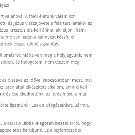
igaz!
t valahová. A földi életünk valamikor
t, és Jézus visszajövetele felé tart, amikor az
Krisztus elé kell állnia, aki eljön „ítélni
telme van. Isten alkalmakat készít, el
 térnek vissza többé ugyanúgy.
tállomásról: hiába van meg a helyjegyünk, nem
dezetlen, és halogatom, nem teszem meg,
 az ő szava az idővel kapcsolatban: most, ma!
Isten által elkészített alkalom, amit ki kell
 és cselekedhetünk: az itt és most, a ma!
 érte fizetnünk? Csak a kifogásainkat. Bármit,
E MOST! A Biblia világosan beszél arról, hogy
kapcsolatba kerüljünk. Ez a legfontosabb!