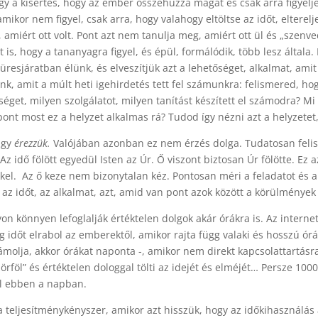
a kísértés, hogy az ember összehúzza magát és csak arra figyelje
ikor nem figyel, csak arra, hogy valahogy eltöltse az időt, elterel
, amiért ott volt. Pont azt nem tanulja meg, amiért ott ül és „szenve
 is, hogy a tananyagra figyel, és épül, formálódik, több lesz által
resjáratban élünk, és elveszítjük azt a lehetőséget, alkalmat, amit
nk, amit a múlt heti igehirdetés tett fel számunkra: felismered, h
get, milyen szolgálatot, milyen tanítást készített el számodra? M
pont most ez a helyzet alkalmas rá? Tudod így nézni azt a helyzete
úgy
érezzük.
Valójában azonban ez nem érzés dolga. Tudatosan feli
 idő fölött egyedül Isten az Úr. Ő viszont biztosan Úr fölötte. Ez az
kkel. Az ő keze nem bizonytalan kéz. Pontosan méri a feladatot és a 
az időt, az alkalmat, azt, amid van pont azok között a körülmények 
n könnyen lefoglalják értéktelen dolgok akár órákra is. Az interne
időt elrabol az emberektől, amikor rajta függ valaki és hosszú órák
ámolja, akkor órákat naponta -, amikor nem direkt kapcsolattartásr
föl” és értéktelen dologgal tölti az idejét és elméjét… Persze 1000 
 el ebben a napban.
eljesítménykényszer, amikor azt hisszük, hogy az időkihasználás az