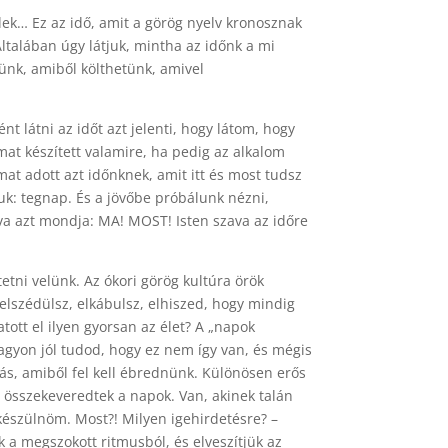
dek… Ez az idő, amit a görög nyelv kronosznak
talában úgy látjuk, mintha az időnk a mi
ünk, amiből költhetünk, amivel
nt látni az időt azt jelenti, hogy látom, hogy
at készített valamire, ha pedig az alkalom
almat adott azt időnknek, amit itt és most tudsz
uk: tegnap. És a jövőbe próbálunk nézni,
tva azt mondja: MA! MOST! Isten szava az időre
tetni velünk. Az ókori görög kultúra örök
 elszédülsz, elkábulsz, elhiszed, hogy mindig
ott el ilyen gyorsan az élet? A „napok
nagyon jól tudod, hogy ez nem így van, és mégis
ás, amiből fel kell ébrednünk. Különösen erős
, összekeveredtek a napok. Van, akinek talán
készülnöm. Most?! Milyen igehirdetésre? –
 a megszokott ritmusból, és elveszítjük az