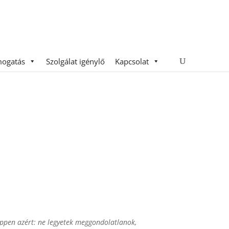
ogatás
Szolgálat igénylő
Kapcsolat
 Éppen azért: ne legyetek meggondolatlanok,