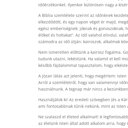
időérzékünket. Ilyenkor különösen nagy a kísér
A Biblia szemlélete szerint az időnknek kezde
elkezdődött, és egy napon véget ér majd, megérk
egész emberiségnek: jóknak és gonoszoknak, hív
élőket és holtakat”. Az idő valahol elindul, va
számodra az idő útján: kairoszok, alkalmak kö
Nem ismeretlen előttünk a kairosz fogalma. Go
tudunk utazni, lekéstünk. Ha valamit el kell
később fájdalommal tapasztalom, hogy elkéste
A józan látás azt jelenti, hogy megértem: Ist
Arról a szemléletről, hogy van valamennyi időnk,
használnunk. A tegnap már nincs a kezünkben,
Használjátok ki! Az eredeti szövegben (és a Káro
ami fontosabbnak tűnik nekünk, mint az Isten ál
Ne szalaszd el életed alkalmait! A legfontosab
az életünk Isten által adott alkalom arra, hogy