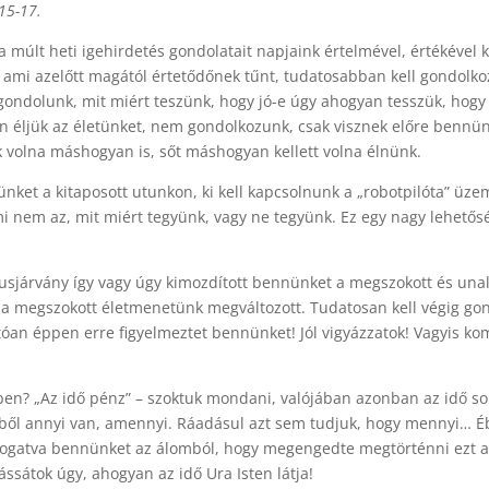
 15-17.
a múlt heti igehirdetés gondolatait napjaink értelmével, értékével 
, ami azelőtt magától értetődőnek tűnt, tudatosabban kell gondolko
gondolunk, mit miért teszünk, hogy jó-e úgy ahogyan tesszük, hogy
an éljük az életünket, nem gondolkozunk, csak visznek előre bennü
k volna máshogyan is, sőt máshogyan kellett volna élnünk.
nket a kitaposott utunkon, ki kell kapcsolnunk a „robotpilóta” üze
i nem az, mit miért tegyünk, vagy ne tegyünk. Ez egy nagy lehetősé
írusjárvány így vagy úgy kimozdított bennünket a megszokott és una
 a megszokott életmenetünk megváltozott. Tudatosan kell végig go
rtóan éppen erre figyelmeztet bennünket! Jól vigyázzatok! Vagyis ko
en? „Az idő pénz” – szoktuk mondani, valójában azonban az idő so
dőből annyi van, amennyi. Ráadásul azt sem tudjuk, hogy mennyi… É
 rázogatva bennünket az álomból, hogy megengedte megtörténni ezt 
ssátok úgy, ahogyan az idő Ura Isten látja!