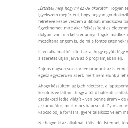
„Értsétek meg, hogy mi az ÚR akarata!”
Hogyan te
Igyekszem megérteni, hogy hogyan gondolkozik 
félretéve kézbe veszem a Bibliát, imádkozva t
figyelmemet, mire akar felkészíteni az élete
dolgom van, ma kétszer annyit fogok imádkozni”
mozdítana engem is, de mi a fontos Istennek?
Isten alkalmat készített arra, hogy együtt légy
a szeretet útján járva az ő programjában élj.
Sajnos nagyon sokszor lemaradunk az Istennel va
egész egyszerűen azért, mert nem élünk a lehe
Ahogy készültem az igehirdetésre, a laptopom
körülnézve láttam, hogy a töltő hálózati csatl
csatlakozó ledje világít – van benne áram – de 
akkumulátor, mert nincs kapcsolat. Gyorsan or
kapcsolódj a forrásra, gyere találkozz velem m
Ne hagyd ki az alkalmat, tölts időt Istennel, t