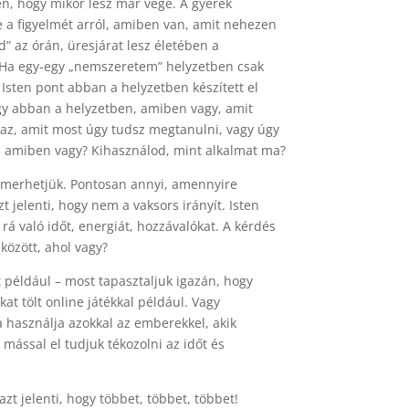
n, hogy mikor lesz már vége. A gyerek
je a figyelmét arról, amiben van, amit nehezen
d” az órán, üresjárat lesz életében a
a. Ha egy-egy „nemszeretem” helyzetben csak
 Isten pont abban a helyzetben készített el
ogy abban a helyzetben, amiben vagy, amit
i az, amit most úgy tudsz megtanulni, vagy úgy
t, amiben vagy? Kihasználod, mint alkalmat ma?
smerhetjük. Pontosan annyi, amennyire
t jelenti, hogy nem a vaksors irányít. Isten
rá való időt, energiát, hozzávalókat. A kérdés
között, ahol vagy?
t például – most tapasztaljuk igazán, hogy
at tölt online játékkal például. Vagy
a használja azokkal az emberekkel, akik
mással el tudjuk tékozolni az időt és
t jelenti, hogy többet, többet, többet!