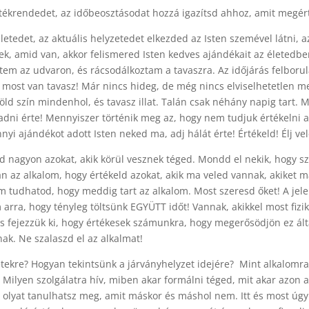
rtékrendedet, az időbeosztásodat hozzá igazítsd ahhoz, amit megért
etedet, az aktuális helyzetedet elkezded az Isten szemével látni, 
ek, amid van, akkor felismered Isten kedves ajándékait az életedben
m az udvaron, és rácsodálkoztam a tavaszra. Az időjárás felborul
: most van tavasz! Már nincs hideg, de még nincs elviselhetetlen 
zöld szín mindenhol, és tavasz illat. Talán csak néhány napig tart. Mo
dni érte! Mennyiszer történik meg az, hogy nem tudjuk értékelni a j
i ajándékot adott Isten neked ma, adj hálát érte! Értékeld! Élj vel
d nagyon azokat, akik körül vesznek téged. Mondd el nekik, hogy sze
 van az alkalom, hogy értékeld azokat, akik ma veled vannak, akiket
m tudhatod, hogy meddig tart az alkalom. Most szeresd őket! A jele
m arra, hogy tényleg töltsünk EGYÜTT időt! Vannak, akikkel most fizi
s fejezzük ki, hogy értékesek számunkra, hogy megerősödjön ez álta
ak. Ne szalaszd el az alkalmat!
tekre? Hogyan tekintsünk a járványhelyzet idejére? Mint alkalomr
a! Milyen szolgálatra hív, miben akar formálni téged, mit akar azon
t olyat tanulhatsz meg, amit máskor és máshol nem. Itt és most úg