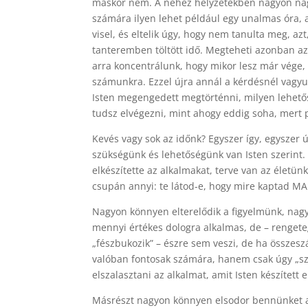
máskor nem. A nehéz helyzetekben nagyon nagy 
számára ilyen lehet például egy unalmas óra, am
visel, és eltelik úgy, hogy nem tanulta meg, azt
tanteremben töltött idő. Megteheti azonban azt
arra koncentrálunk, hogy mikor lesz már vége, ü
számunkra. Ezzel újra annál a kérdésnél vagyu
Isten megengedett megtörténni, milyen lehetősé
tudsz elvégezni, mint ahogy eddig soha, mert 
Kevés vagy sok az időnk? Egyszer így, egyszer 
szükségünk és lehetőségünk van Isten szerint. Az
elkészítette az alkalmakat, terve van az életün
csupán annyi: te látod-e, hogy mire kaptad MA 
Nagyon könnyen elterelődik a figyelmünk, nagyo
mennyi értékes dologra alkalmas, de – rengeteg 
„fészbukozik” – észre sem veszi, de ha összesz
valóban fontosak számára, hanem csak úgy „ször
elszalasztani az alkalmat, amit Isten készített
Másrészt nagyon könnyen elsodor bennünket a t