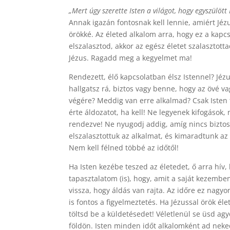
„Mert úgy szerette Isten a világot, hogy egyszülött
Annak igazán fontosnak kell lennie, amiért Jézu
örökké. Az életed alkalom arra, hogy ez a kap
elszalasztod, akkor az egész életet szalasztotta
Jézus. Ragadd meg a kegyelmet ma!
Rendezett, élő kapcsolatban élsz Istennel? Jé
hallgatsz rá, biztos vagy benne, hogy az övé
végére? Meddig van erre alkalmad? Csak Isten 
érte áldozatot, ha kell! Ne legyenek kifogások
rendezve! Ne nyugodj addig, amíg nincs biztos
elszalasztottuk az alkalmat, és kimaradtunk az
Nem kell félned többé az időtől!
Ha Isten kezébe teszed az életedet, ő arra hív
tapasztalatom (is), hogy, amit a saját kezembe
vissza, hogy áldás van rajta. Az időre ez nagy
is fontos a figyelmeztetés. Ha Jézussal örök él
töltsd be a küldetésedet! Véletlenül se üsd ag
földön. Isten minden időt alkalomként ad neked