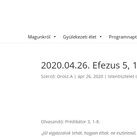
Magunkról
Gyülekezeti élet
Programnapt
2020.04.26. Efezus 5, 
Szerző:
Orosz.A
|
ápr 26, 2020
|
Istentisztelet
Olvasandó: Prédikátor 3, 1-8.
„
Jól vigyázzatok tehát, hogyan éltek; ne esztelen