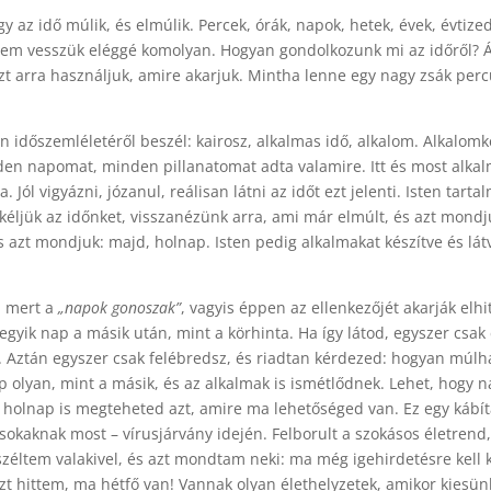
 az idő múlik, és elmúlik. Percek, órák, napok, hetek, évek, évtize
sem vesszük eléggé komolyan. Hogyan gondolkozunk mi az időről? Ál
t arra használjuk, amire akarjuk. Mintha lenne egy nagy zsák perc
en időszemléletéről beszél: kairosz, alkalmas idő, alkalom. Alkalomké
den napomat, minden pillanatomat adta valamire. Itt és most alkalm
 Jól vigyázni, józanul, reálisan látni az időt ezt jelenti. Isten tart
kéljük az időnket, visszanézünk arra, ami már elmúlt, és azt mondj
 azt mondjuk: majd, holnap. Isten pedig alkalmakat készítve és lá
, mert a
„napok gonoszak”
, vagyis éppen az ellenkezőjét akarják elhi
 egyik nap a másik után, mint a körhinta. Ha így látod, egyszer csak
. Aztán egyszer csak felébredsz, és riadtan kérdezed: hogyan múlhat
ap olyan, mint a másik, és az alkalmak is ismétlődnek. Lehet, hogy 
d holnap is megteheted azt, amire ma lehetőséged van. Ez egy kábít
 sokaknak most – vírusjárvány idején. Felborult a szokásos életrend
éltem valakivel, és azt mondtam neki: ma még igehirdetésre kell 
t hittem, ma hétfő van! Vannak olyan élethelyzetek, amikor kiesünk