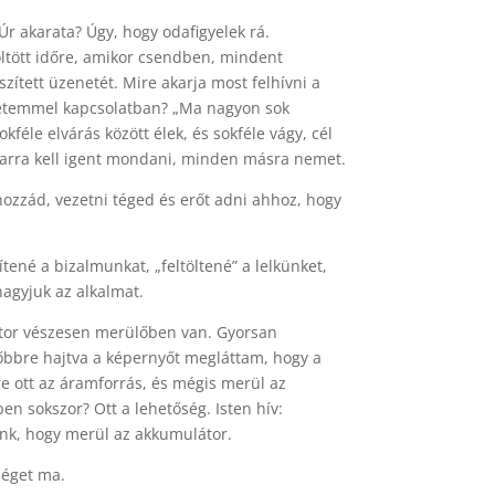
 akarata? Úgy, hogy odafigyelek rá.
öltött időre, amikor csendben, mindent
ített üzenetét. Mire akarja most felhívni a
yzetemmel kapcsolatban? „Ma nagyon sok
éle elvárás között élek, és sokféle vágy, cél
 arra kell igent mondani, minden másra nemet.
i hozzád, vezetni téged és erőt adni ahhoz, hogy
tené a bizalmunkat, „feltöltené” a lelkünket,
hagyjuk az alkalmat.
átor vészesen merülőben van. Gyorsan
lőbbre hajtva a képernyőt megláttam, hogy a
ire ott az áramforrás, és mégis merül az
n sokszor? Ott a lehetőség. Isten hív:
zunk, hogy merül az akkumulátor.
őséget ma.