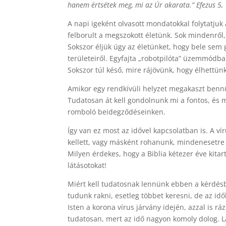
hanem értsétek meg, mi az Úr akarata.” Efezus 5,
A napi igeként olvasott mondatokkal folytatjuk 
felborult a megszokott életünk. Sok mindenről
Sokszor éljük úgy az életünket, hogy bele sem 
területeiről. Egyfajta „robotpilóta” üzemmódb
Sokszor túl késő, mire rájövünk, hogy élhettün
Amikor egy rendkívüli helyzet megakaszt bennü
Tudatosan át kell gondolnunk mi a fontos, és m
romboló beidegződéseinken.
Így van ez most az idővel kapcsolatban is. A v
kellett, vagy másként rohanunk, mindenesetre
Milyen érdekes, hogy a Biblia kétezer éve kita
látásotokat!
Miért kell tudatosnak lennünk ebben a kérdésb
tudunk rakni, esetleg többet keresni, de az i
Isten a korona vírus járvány idején, azzal is
tudatosan, mert az idő nagyon komoly dolog. Lá