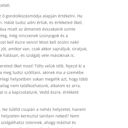
ettél.
az ő gondolkozásmódja alapján értékelni. Ha
. Hálát tudsz adni értük, és értékeled őket,
ása miatt az átmeneti évszakaink szinte
meleg, még nincsenek szúnyogok és a
st kell észre venni! Most kell örülni neki!
ót, amikor van, csak akkor sajnáljuk, siratjuk,
e hálásan, és szolgálj vele másoknak is.
reted őket most! Tölts velük időt, fejezd ki a
 ma meg tudsz szólítani, akinek ma a szemébe
nlegi helyzetben sokan megélik azt, hogy több
kailag nem találkozhatunk, alkalom ez arra,
l is a kapcsolatunk. Vedd észre, értékeld
a. Ne túléld csupán a nehéz helyzetet, hanem
 a helyzeten keresztül tanítani neked? Nem
y szolgálhatsz Istennek, ahogy máshol és