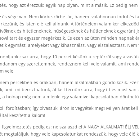
tés, hogy azt érezzük: egyik nap olyan, mint a másik. Ez pedig nem 
te és vége van. Nem körbe-körbe jár, hanem valahonnan indul és tar
ezünk, és Isten elé kell állnunk. A történelem valamikor elkezdődöt
őknek és hitetleneknek, hűségeseknek és hűtleneknek egyaránt Jézus 
lahová tart és egyszer megérkezik. És ezen az úton minden napnak ér
vetik egymást, amelyeket vagy kihasználsz, vagy elszalasztasz. Nem
ndoljunk csak arra, hogy 10 percet késünk a reptérről vagy a vasú
 mondanom egy szerettemnek, rendeznem kell vele valamit, ami ren
m vele.
en nem percekben és órákban, hanem alkalmakban gondolkozik. Ezért
 amit mi beoszthatunk, át kell térnünk arra, hogy itt és most van az 
 a holnap még nem a mienk: egy valamivel kapcsolatban dönthetünk
li fordításban) így olvassuk: áron is vegyétek meg! Milyen árat kell
tal készített alkalom!
b figyelmeztetés pedig ez: ne szalaszd el A NAGY ALKALMAT! ÉLJ VEL
 őt megtaláljuk, hogy vele kapcsolatunkat rendezzük, hogy vele élő 