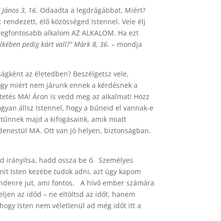
 János 3, 16.
Odaadta a legdrágábbat. Miért?
 rendezett, élő közösséged Istennel. Vele élj
 a legfontosabb alkalom AZ ALKALOM. Ha ezt
lkében pedig kárt vall?” Márk 8, 36. –
mondja
ságként az életedben? Beszélgetsz vele,
ogy miért nem járunk ennek a kérdésnek a
ztetés MA! Áron is vedd meg az alkalmat! Hozz
ogyan állsz Istennel, hogy a bűneid el vannak-e
 tűnnek majd a kifogásaink, amik miatt
enestül MA. Ott van jó helyen, biztonságban.
dd irányítsa, hadd ossza be ő. Személyes
Amit Isten kezébe tudok adni, azt úgy kapom
 mindenre jut, ami fontos. A hívő ember számára
eljen az időd – ne eltöltsd az időt, hanem
hogy Isten nem véletlenül ad még időt itt a