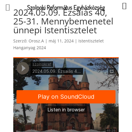
Szolnoki Református Egyházközség
2024.05.09. Ézsaiás 40,
25-31. Mennybemenetel
ünnepi Istentisztelet
Szerző:
Orosz.A
|
máj 11, 2024
|
Istentisztelet
Hanganyag 2024