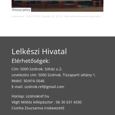
szolnokref
·
2024.05.09. Ézsaiás 40, 25-31. Mennybemenetel ünnepi Istentisztelet
Lelkészi Hivatal
Elérhetőségek:
Cím: 5000 Szolnok, Sóház u.2.
Levelezési cím: 5000 Szolnok, Tiszaparti sétány 1.
Mobil: 30/416-5646
E-mail:
szolnok.ref@gmail.com
Honlap: szolnokref.hu
Végh Miklós lelkipásztor : 06 30 631 4330
Csorba Zsuzsanna irodavezető