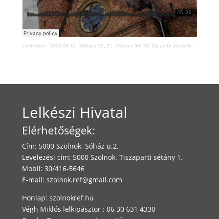
szolnokref
·
2025.08.10. 1Mózes 39, 21. 1Mózes 50, 20. De az Úr Józseffel volt - vasárnapi istentisztelet
Lelkészi Hivatal
Elérhetőségek:
Cím: 5000 Szolnok, Sóház u.2.
Levelezési cím: 5000 Szolnok, Tiszaparti sétány 1.
Mobil: 30/416-5646
E-mail:
szolnok.ref@gmail.com
Honlap: szolnokref.hu
Végh Miklós lelkipásztor : 06 30 631 4330