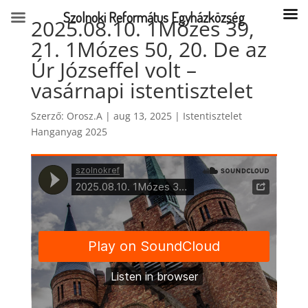
Szolnoki Református Egyházközség
2025.08.10. 1Mózes 39,
21. 1Mózes 50, 20. De az
Úr Józseffel volt –
vasárnapi istentisztelet
Szerző:
Orosz.A
|
aug 13, 2025
|
Istentisztelet
Hanganyag 2025