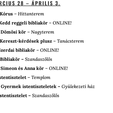
CIUS 28 – ÁPRILIS 3.
 Kórus
–
Hittanterem
Kedd reggeli bibliakör
–
ONLINE!
0 Dömösi kör
–
Nagyterem
 Kereszt-kérdések plusz
–
Tanácsterem
 bibliakör
–
ONLINE!
 Bibliakör –
Szandaszőlős
0 Simeon és Anna kör
– ONLINE!
stentisztelet
–
Templom
 Gyermek istentiszteletek –
Gyülekezeti ház
sztelet –
Szandaszőlős