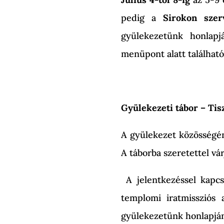
pedig a
Sirokon sze
gyülekezetünk honlapjá
menüpont alatt található
Gyülekezeti tábor – Tisz
A gyülekezet közösségén
A táborba szeretettel vá
A jelentkezéssel kapcs
templomi iratmissziós 
gyülekezetünk honlapján