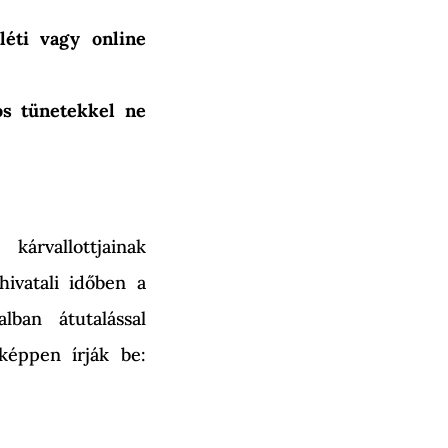
léti vagy online
os tünetekkel ne
árvallottjainak
hivatali időben a
lban átutalással
képpen írják be: