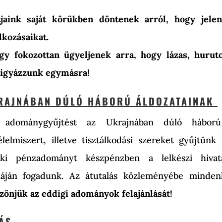
tjaink saját körükben döntenek arról, hogy jelen
lkozásaikat.
gy fokozottan ügyeljenek arra, hogy lázas, hurut
 Vigyázzunk egymásra!
KRAJNÁBAN DÚLÓ HÁBORÚ ÁLDOZATAINAK
 adománygyűjtést az Ukrajnában dúló háború k
lelmiszert, illetve tisztálkodási szereket gyűjtünk 
Aki pénzadományt készpénzben a lelkészi hivata
áján fogadunk. Az átutalás közleményébe minden
zönjük az eddigi adományok felajánlását!
ÁS.