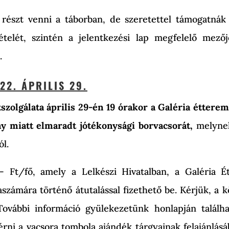
részt venni a táborban, de szeretettel támogatnák
ételét, szintén a jelentkezési lap megfelelő mezőj
.
2. ÁPRILIS 29.
szolgálata április 29-én 19 órakor a Galéria étter
y miatt elmaradt jótékonysági borvacsorát,
melyne
ól.
,- Ft/fő, amely a Lelkészi Hivatalban, a Galéria É
zámára történő átutalással fizethető be. Kérjük, a 
 További információ gyülekezetünk honlapján találh
érni a vacsora tombola ajándék tárgyainak felajánlásá