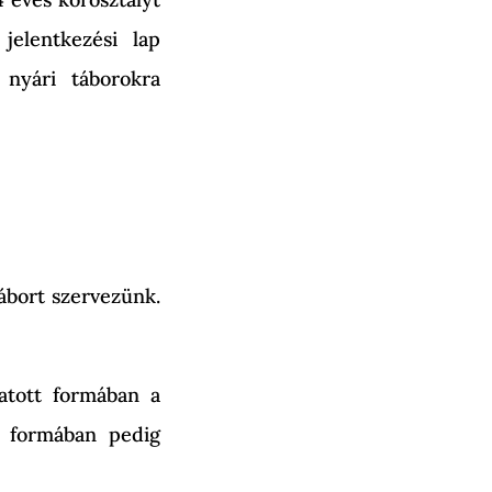
jelentkezési lap
 nyári táborokra
ábort szervezünk.
tatott formában a
us formában pedig