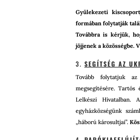
Gyülekezeti kiscsopor
formában folytatják talá
Továbbra is kérjük, ho
jöjjenek a közösségbe.
3.
SEGÍTSÉG AZ U
Tovább folytatjuk az
megsegítésére. Tartós é
Lelkészi Hivatalban. 
egyházközségünk száml
„háború károsultjai”.
Kös
4.
PARÓKIAFELÚJÍT