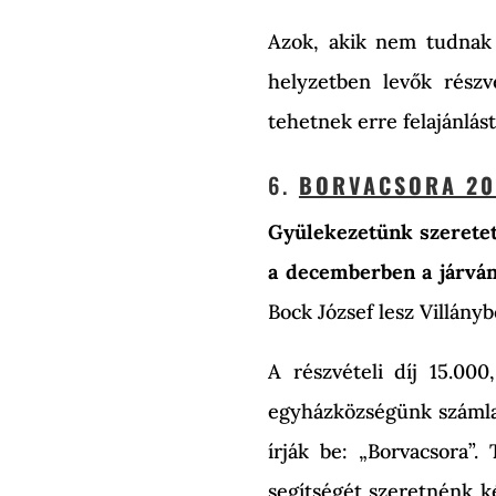
Azok, akik nem tudnak 
helyzetben levők részv
tehetnek erre felajánlást
6.
BORVACSORA 202
Gyülekezetünk szeretet
a decemberben a járván
Bock József lesz Villányb
A részvételi díj 15.000
egyházközségünk számlas
írják be: „Borvacsora”.
segítségét szeretnénk k