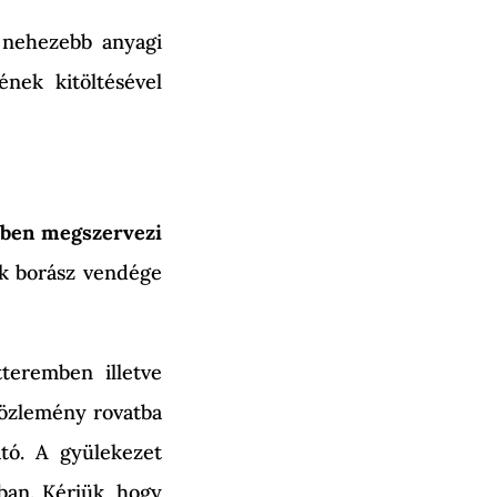
 nehezebb anyagi
ének kitöltésével
emben megszervezi
k borász vendége
tteremben illetve
közlemény rovatba
ató. A gyülekezet
ban. Kérjük, hogy