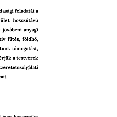
asági feladatát a
ület hosszútávú
t jövőbeni anyagi
ív fűtés, földhő,
tunk támogatást,
érjük a testvérek
zeretetszolgálati
sát.
4 éves korosztályt