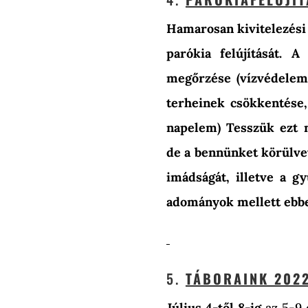
Hamarosan kivitelezési 
parókia felújítását. 
megőrzése (vízvédelem:
terheinek csökkentése, 
napelem) Tesszük ezt 
de a bennünket körülvev
imádságát, illetve a gy
adományok mellett ebben
5.
TÁBORAINK 202
Július 4-től 8-ig
az 5-9 