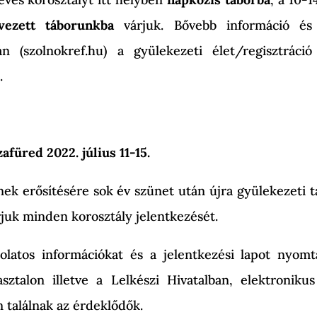
rvezett táborunkba
várjuk. Bővebb információ és 
n (szolnokref.hu) a gyülekezeti élet/regisztráció
.
afüred 2022. július 11-15.
ek erősítésére sok év szünet után újra gyülekezeti t
rjuk minden korosztály jelentkezését.
olatos információkat és a jelentkezési lapot nyom
asztalon illetve a Lelkészi Hivatalban, elektronik
 találnak az érdeklődők.