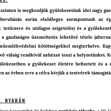
szinten is megkezdjük gyülekezetünk idei nagy gazd
A beruházás során elsődleges szempontunk az ép
 tetőcsere és utólagos szigetelés) és a gyülekeze
a gazdaságos üzemeltetés lehetővé tétele (alternat
műemlékvédelmi kötöttségekkel megterhelve. Kap
ő válság rendkívül nehézzé teszi a helyzetünket. K
ülekezetben a gyülekezet életére befizetett és a s
 az évben erre a célra kérjük a testvérek támogatá
2. NYARÁN
éves korosztályt itt helyben
napközis táborba
, a 10-1